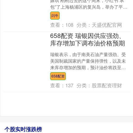
姝琪 刚刚过去的这个周末，小红书“承
包”了上海杨浦区的复兴岛，举办了平台
首个游戏二次元线下活动。 在小红书的
闪牛
描述里....
查看：
108
分类：
天盛优配官网
658配资 瑞银因供应强劲、
库存增加下调布油价格预期
瑞银表示，由于南美石油产量强劲、受
美国制裁国家的产量保持弹性，以及未
来库存增加的预期，预计油价将跌至低
于此前预期的水平。 巴西石油产量在
658配资
2024年疲软之后创下新....
查看：
137
分类：
股票配资理财
个股实时涨跌榜