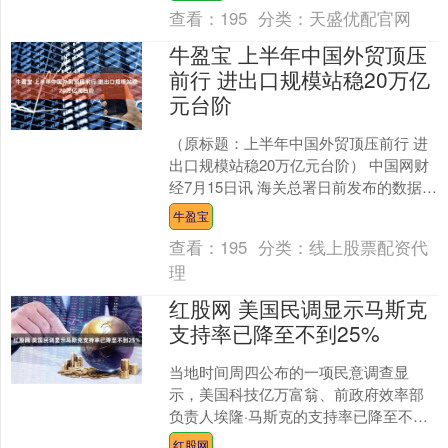
的战略布....
查看：
195
分类：
天盛优配官网
牛盈宝 上半年中国外贸顶压
前行 进出口规模站稳20万亿
元台阶
（原标题：上半年中国外贸顶压前行 进
出口规模站稳20万亿元台阶） 中国网财
经7月15日讯 海关总署日前发布的数据显
示，今年上半年，我国货物贸易进出口
牛盈宝
21.79万....
查看：
195
分类：
线上股票配资代
理
红股网 美国民调显示马斯克
支持率已降至不到25%
当地时间周四公布的一项民意调查显
示，美国科技亿万富翁、前政府效率部
负责人埃隆·马斯克的支持率已降至不足
25%。 根据最新民调，马斯克的受欢迎
红股网