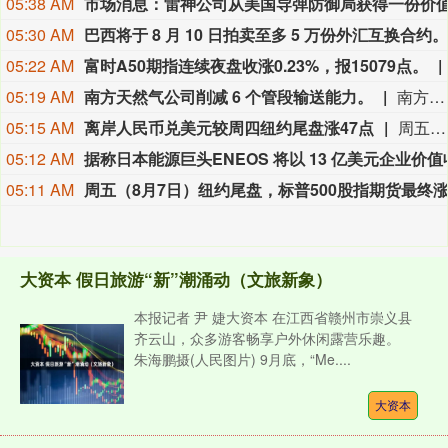
05:38 AM
05:30 AM
巴西将于 8 月 10 日拍卖至多 5 万份外汇互换合约。
05:22 AM
富时A50期指连续夜盘收涨0.23%，报15079点。
05:19 AM
南方天然气公司削减 6 个管段输送能力。
南方天然气公司削减 6 个管段输送能力。
05:15 AM
离岸人民币兑美元较周四纽约尾盘涨47点
周五（8月7日）纽约尾盘（周六北京时间04:59），离岸人民币（CNH）兑美元报6.7429元，较周四纽约尾盘涨47点，日内整体交投于6.75-6.7401元区间。
05:12 AM
05:11 AM
大资本 假日旅游“新”潮涌动（文旅新象）
本报记者 尹 婕大资本 在江西省赣州市崇义县
齐云山，众多游客畅享户外休闲露营乐趣。
朱海鹏摄(人民图片) 9月底，“Me....
大资本