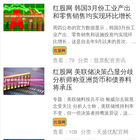
红股网 韩国3月份工业产出
和零售销售均实现环比增长
周四公布的官方数据显示，韩国3月份工
业产出、零售销售和设施投资均实现环
比增长，这是自去年9月以来的首次。 韩
国数据和统计部的数据显示，上月工业
红股网
产出小幅增长0.3....
查看：
79
分类：
股票配资资讯
红股网 美联储决策凸显分歧
分析师称亚洲货币和债券料
将承压
专题：美联储料按兵不动 鲍威尔去留悬
念受关注 分析人士称，美联储维持利率
不变，但一些决策者持鹰派异议，这使
得亚洲债券和货币可能会下跌。 他们补
红股网
充说，油价突破每桶....
查看：
108
分类：
天盛优配官网