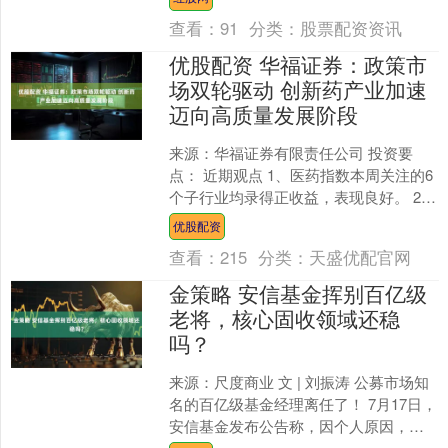
程度仅为23%，而....
查看：
91
分类：
股票配资资讯
优股配资 华福证券：政策市
场双轮驱动 创新药产业加速
迈向高质量发展阶段
来源：华福证券有限责任公司 投资要
点： 近期观点 1、医药指数本周关注的6
个子行业均录得正收益，表现良好。 2、
国家医保局与国家卫生健康委联合发布
优股配资
《支持创新药....
查看：
215
分类：
天盛优配官网
金策略 安信基金挥别百亿级
老将，核心固收领域还稳
吗？
来源：尺度商业 文 | 刘振涛 公募市场知
名的百亿级基金经理离任了！ 7月17日，
安信基金发布公告称，因个人原因，张
翼飞卸任在管所有基金产品，已按规定