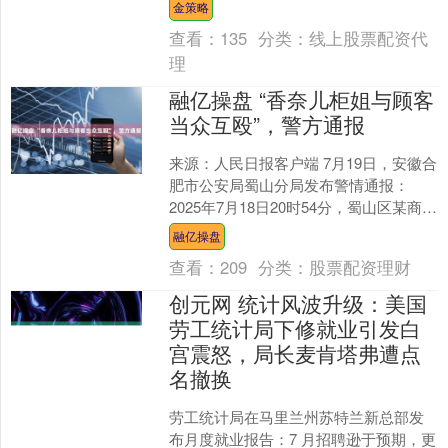
金策略
在中国基金....
查看：
135
分类：
线上股票配资代
理
融亿操盘 “香奈儿柜姐与顾客
当众互殴”，警方通报
来源：人民日报客户端 7月19日，安徽合
肥市公安局蜀山分局发布警情通报：
2025年7月18日20时54分，蜀山区某商场
发生一起纠纷警情。王某（女，36岁）
融亿操盘
在该....
查看：
209
分类：
股票配资理财
创元网 统计风波升级：美国
劳工统计局下修就业引发白
宫震怒，局长麦肯塔弗遭点
名撤换
劳工统计局在马里兰州苏特兰新总部发
布月度就业报告：7 月招聘逊于预期，更