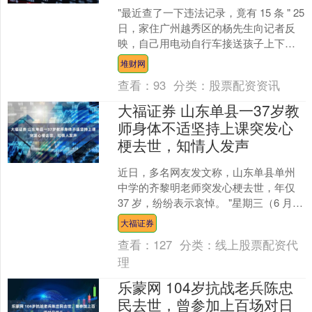
"最近查了一下违法记录，竟有 15 条 " 25
日，家住广州越秀区的杨先生向记者反
映，自己用电动自行车接送孩子上下
学，一天得跑 4 趟，最近一查违法记
堆财网
录，近期....
查看：
93
分类：
股票配资资讯
大福证券 山东单县一37岁教
师身体不适坚持上课突发心
梗去世，知情人发声
近日，多名网友发文称，山东单县单州
中学的齐黎明老师突发心梗去世，年仅
37 岁，纷纷表示哀悼。 "星期三（6 月
17 日）放学回家，我孩子哭着给我说，
大福证券
妈妈呀，....
查看：
127
分类：
线上股票配资代
理
乐蒙网 104岁抗战老兵陈忠
民去世，曾参加上百场对日