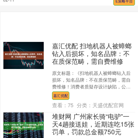
E策略平台
嘉汇优配 扫地机器人被蟑螂
钻入后损坏，知名品牌：不
在质保范畴，需自费维修
原文标题：《扫地机器人被蟑螂钻入后
损坏，知名品牌：不在质保范畴，需自
费维修！消费者质疑存设计缺陷，公司
回应：生物习性问题所致，难以绝对阻
嘉汇优配
隔》 近日，多位云鲸扫地....
查看：
75
分类：
天盛优配官网
堆财网 广州家长骑“电驴”一
天4趟接送娃，近期连吃15张
罚单，罚款总金额750元