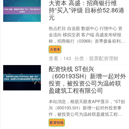
大资本 高盛：招商银行维
持“买入”评级 目标价52.86港
元
热点栏目 自选股 数据中心 行情中心 资
金流向 模拟交易 客户端 高盛发布研报
称，招商银行（03968）首季拨备前利润
及纯利分别较该行预期低3%及5%，表现
大资本
逊预....
查看：
143
分类：
股票配资理财
配资快线 ST创兴
（600193SH）新增一起对外
投资，被投资公司为温岭联
盈建筑工程有限公司
本站消息，根据天眼查APP显示，*ST创
兴（600193.SH）新增一起对外投资事
件，被投资公司为温岭联盈建筑工程有
限公司，法定代表人颜文琪，投资占比
配资快线
为90%。....