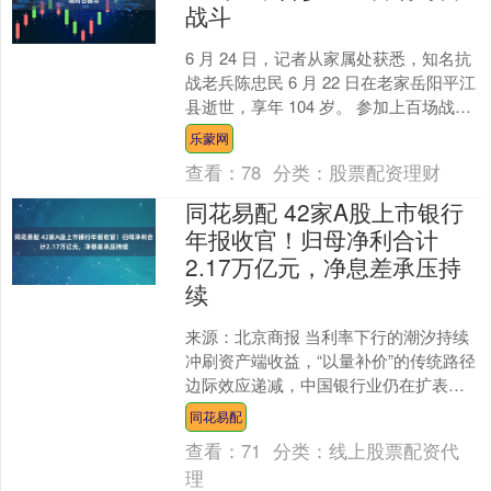
战斗
6 月 24 日，记者从家属处获悉，知名抗
战老兵陈忠民 6 月 22 日在老家岳阳平江
县逝世，享年 104 岁。 参加上百场战
斗，"我不怕敌，敌必怕我" 据湖南....
乐蒙网
查看：
78
分类：
股票配资理财
同花易配 42家A股上市银行
年报收官！归母净利合计
2.17万亿元，净息差承压持
续
来源：北京商报 当利率下行的潮汐持续
冲刷资产端收益，“以量补价”的传统路径
边际效应递减，中国银行业仍在扩表的
赛道上稳步前行。4月29日，42家A股上
同花易配
市银行202....
查看：
71
分类：
线上股票配资代
理