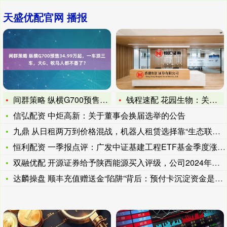
天盛优配官网 播报
间群策略 纵横G700预售34.99万起，一车顶三车，大G、
钱程速配 花园生物：关于“花园转债”回售的第三次提示性公告
信弘配资 中炬高新：关于董事会换届选举的公告
九鼎 从日租两万到价格混战，机器人租赁选择靠“生态联盟”破局
恒利配资 一季报点评：广发中证基建工程ETF基金季度涨幅-6
双融优配 开源证券给予陕西能源买入评级，公司2024年报&a
达麟操盘 顺丰充值赠送金“陷阱”背后：预付卡沉淀资金是个“好