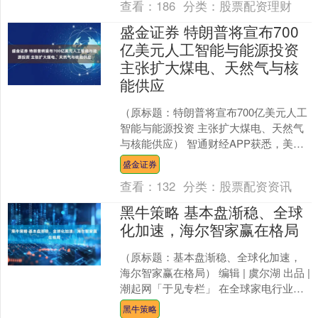
查看：
186
分类：
股票配资理财
盛金证券 特朗普将宣布700
亿美元人工智能与能源投资
主张扩大煤电、天然气与核
能供应
（原标题：特朗普将宣布700亿美元人工
智能与能源投资 主张扩大煤电、天然气
与核能供应） 智通财经APP获悉，美国
总统特朗普将于本周二在宾夕法尼亚州
盛金证券
匹兹堡郊区宣布....
查看：
132
分类：
股票配资资讯
黑牛策略 基本盘渐稳、全球
化加速，海尔智家赢在格局
（原标题：基本盘渐稳、全球化加速，
海尔智家赢在格局） 编辑 | 虞尔湖 出品 |
潮起网「于见专栏」 在全球家电行业竞
争的激烈棋局中，海尔智家凭借其独特
黑牛策略