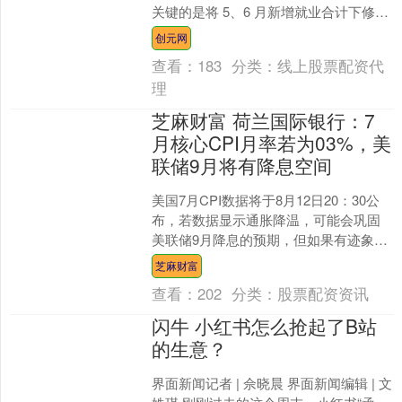
关键的是将 5、6 月新增就业合计下修
25.8 万，显示劳动力市场弱于此前判
创元网
断。8 月....
查看：
183
分类：
线上股票配资代
理
芝麻财富 荷兰国际银行：7
月核心CPI月率若为03%，美
联储9月将有降息空间
美国7月CPI数据将于8月12日20：30公
布，若数据显示通胀降温，可能会巩固
美联储9月降息的预期，但如果有迹象表
明特朗普的关税正在加剧物价上涨，美
芝麻财富
联储可能会暂....
查看：
202
分类：
股票配资资讯
闪牛 小红书怎么抢起了B站
的生意？
界面新闻记者 | 佘晓晨 界面新闻编辑 | 文